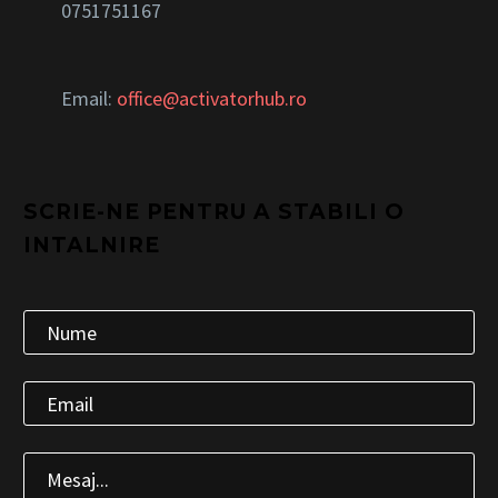
0751751167
Email:
office@activatorhub.ro
SCRIE-NE PENTRU A STABILI O
INTALNIRE