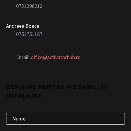
0721298212
Andreea Boaca
0751751167
Email:
office@activatorhub.ro
SCRIE-NE PENTRU A STABILI O
INTALNIRE