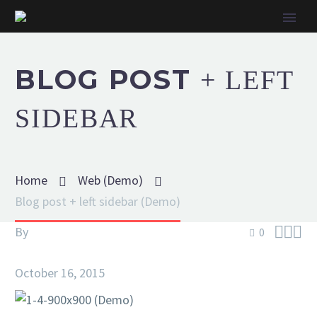
BLOG POST
+ LEFT
SIDEBAR
Home
Web (Demo)
Blog post + left sidebar (Demo)



By
admin
0
Web (Demo)
October 16, 2015