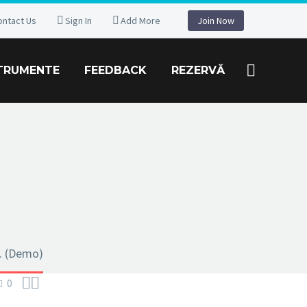
ontact Us
Sign In
Add More
Join Now
TRUMENTE
FEEDBACK
REZERVĂ
t. (Demo)


0