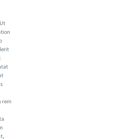
 Ut
ation
o
erit
t
atat
nt
is
m rem
ta
em
t,