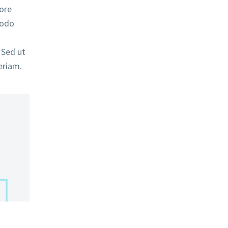
lore
modo
 Sed ut
eriam.