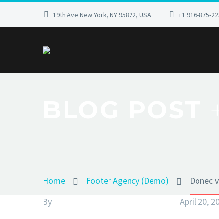
19th Ave New York, NY 95822, USA
+1 916-875-22
BLOG POST
Home
Footer Agency (Demo)
Donec vo
By
admin
Footer Agency (Demo)
April 20, 2