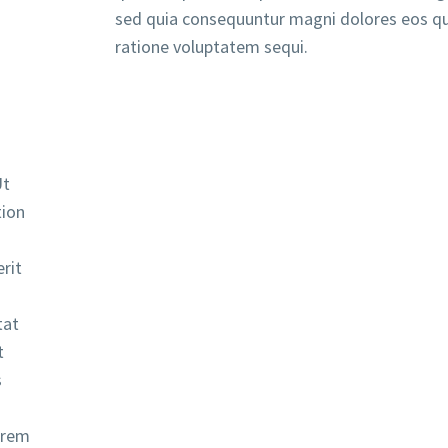
sed quia consequuntur magni dolores eos qu
ratione voluptatem sequi.
Ut
tion
rit
tat
t
s
 rem