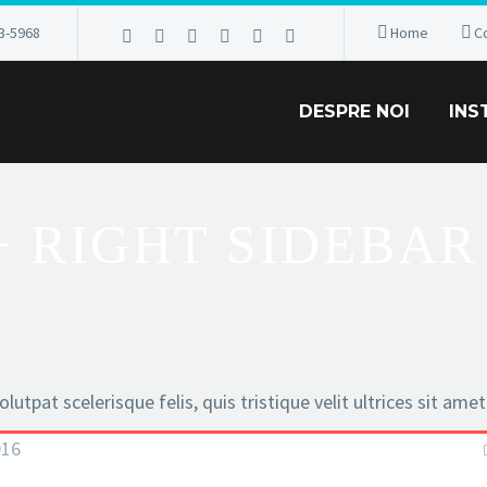
3-5968
Home
C
DESPRE NOI
INS
+ RIGHT SIDEBAR
lutpat scelerisque felis, quis tristique velit ultrices sit ame
016