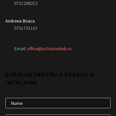
0721298212
Andreea Boaca
0751751167
Email:
office@activatorhub.ro
SCRIE-NE PENTRU A STABILI O
INTALNIRE